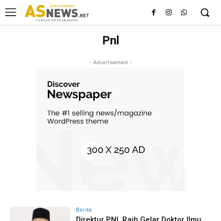
Pnl
- Advertisement -
Berita
Direktur PNL Raih Gelar Doktor Ilmu