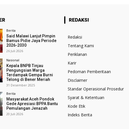
ER
REDAKSI
Berita
Said Malawi Lanjut Pimpin
Redaksi
Bamus Pidie Jaya Periode
2026-2030
Tentang Kami
26 Juli 2026
Periklanan
Nasional
Karir
Kepala BNPB Tinjau
Pengungsian Warga
Pedoman Pemberitaan
Terdampak Gempa Burni
Telong di Bener Meriah
Disclaimer
31 Desember 2025
Standar Operasional Prosedur
Berita
Syarat & Ketentuan
Masyarakat Aceh Pondok
Gede Apresiasi BPPA Bantu
Kode Etik
Pemulangan Jenazah
20 Juli 2026
Indeks Berita