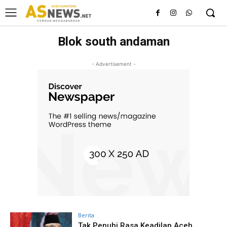
Blok south andaman
- Advertisement -
Berita
Tak Penuhi Rasa Keadilan Aceh,