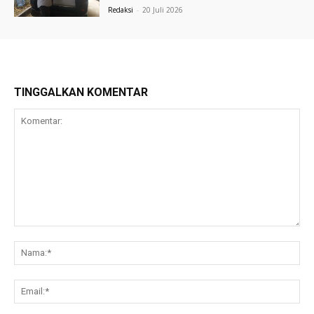
Redaksi
-
20 Juli 2026
TINGGALKAN KOMENTAR
Komentar:
Na
Ema