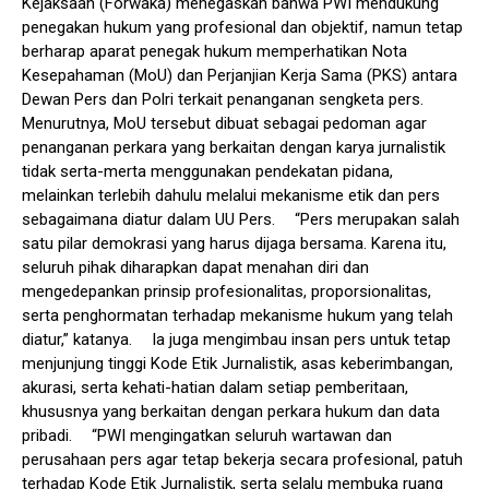
Kejaksaan (Forwaka) menegaskan bahwa PWI mendukung
penegakan hukum yang profesional dan objektif, namun tetap
berharap aparat penegak hukum memperhatikan Nota
Kesepahaman (MoU) dan Perjanjian Kerja Sama (PKS) antara
Dewan Pers dan Polri terkait penanganan sengketa pers.
Menurutnya, MoU tersebut dibuat sebagai pedoman agar
penanganan perkara yang berkaitan dengan karya jurnalistik
tidak serta-merta menggunakan pendekatan pidana,
melainkan terlebih dahulu melalui mekanisme etik dan pers
sebagaimana diatur dalam UU Pers. “Pers merupakan salah
satu pilar demokrasi yang harus dijaga bersama. Karena itu,
seluruh pihak diharapkan dapat menahan diri dan
mengedepankan prinsip profesionalitas, proporsionalitas,
serta penghormatan terhadap mekanisme hukum yang telah
diatur,” katanya. Ia juga mengimbau insan pers untuk tetap
menjunjung tinggi Kode Etik Jurnalistik, asas keberimbangan,
akurasi, serta kehati-hatian dalam setiap pemberitaan,
khususnya yang berkaitan dengan perkara hukum dan data
pribadi. “PWI mengingatkan seluruh wartawan dan
perusahaan pers agar tetap bekerja secara profesional, patuh
terhadap Kode Etik Jurnalistik, serta selalu membuka ruang